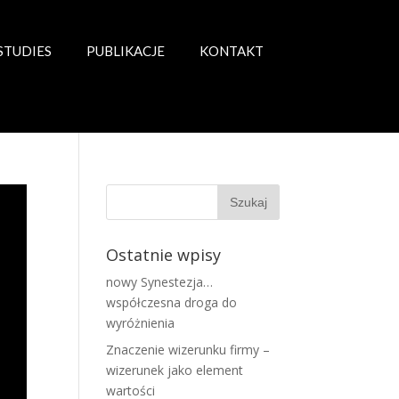
STUDIES
PUBLIKACJE
KONTAKT
Ostatnie wpisy
nowy Synestezja…
współczesna droga do
wyróżnienia
Znaczenie wizerunku firmy –
wizerunek jako element
wartości