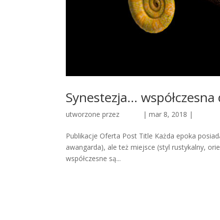
Synestezja… współczesna 
utworzone przez
admin
|
mar 8, 2018
|
Pozost
Publikacje Oferta Post Title Każda epoka posiada
awangarda), ale też miejsce (styl rustykalny, or
współczesne są...