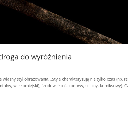
droga do wyróżnienia
ałe
 własny styl obrazowania. „Style charakteryzują nie tylko czas (np. re
ientalny, wielkomiejski), środowisko (salonowy, uliczny, komiksowy). C