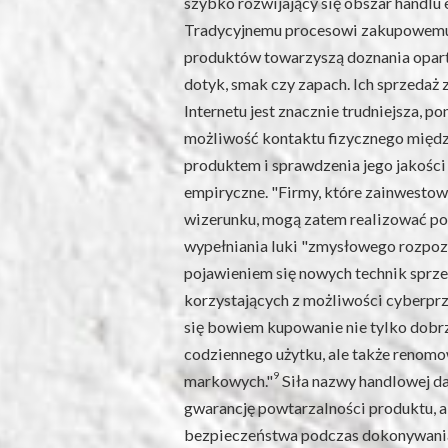
szybko rozwijający się obszar handlu 
Tradycyjnemu procesowi zakupowemu
produktów towarzyszą doznania opart
dotyk, smak czy zapach. Ich sprzedaż
Internetu jest znacznie trudniejsza, po
możliwość kontaktu fizycznego międz
produktem i sprawdzenia jego jakości
empiryczne. "Firmy, które zainwesto
wizerunku, mogą zatem realizować po
wypełniania luki "zmysłowego rozpozn
pojawieniem się nowych technik sprz
korzystających z możliwości cyberprze
się bowiem kupowanie nie tylko dobr
codziennego użytku, ale także reno
9
markowych."
Siła nazwy handlowej d
gwarancję powtarzalności produktu, a
bezpieczeństwa podczas dokonywania