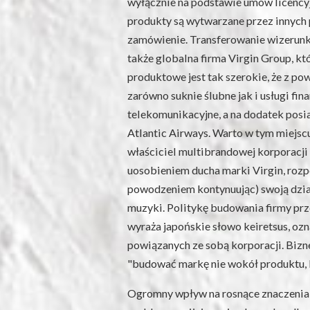
wyłącznie na podstawie umów licencyjn
produkty są wytwarzane przez innych 
zamówienie. Transferowanie wizerunku
także globalna firma Virgin Group, któ
produktowe jest tak szerokie, że z p
zarówno suknie ślubne jak i usługi fi
telekomunikacyjne, a na dodatek posia
Atlantic Airways. Warto w tym miejsc
właściciel multibrandowej korporacji
uosobieniem ducha marki Virgin, rozp
powodzeniem kontynuując) swoją dzi
muzyki. Politykę budowania firmy pr
wyraża japońskie słowo keiretsus, ozn
powiązanych ze sobą korporacji. Bizn
"budować markę nie wokół produktu, l
Ogromny wpływ na rosnące znaczenia