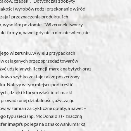
caków, czapek".
Dotychczas zdobyty
 jakości wyrobów rodzi przekonanie wśród
zaju i przeznaczenia produktu, ich
m, wysokim poziomie. "Wizerunek tworzy
kt firmy x, nawet gdy nic o nim nie wiem, nie
jego wizerunku, w wielu przypadkach
w osiąganych przez sprzedaż towarów
yć udzielanych licencji, marek nabytych oraz
nkowo szybko zostaje także poszerzony
ka. Należy w tym miejscu podkreślić
ch, dzięki którym właściciel marki
 prowadzonej działalności, użyczając
, w zamian za cykliczne opłaty, a nawet –
go typu sieci (np. McDonald's) - znaczną
sfer image'u polega na oznakowaniu marką