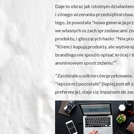
1
handlowej Kraft.
Daje to obraz jak istotnym działanie
i silnego wizerunku przedsiębiorstwa
tego, że powstała "nowa generacja pr
we własnych oczach sprzedawcami zn
produktu, i głoszących hasło: "Nie pro
"Klienci kupują produkty, ale wybiera
brandingu nie sposób opisać krócej i t
3
anonimowym spostrzeżeniu."
"Zaistniałe u odbiorców przekonanie, 
"lepsze niż pozostałe" (lepiej potrafi 
preferencje), staje się impulsem do za