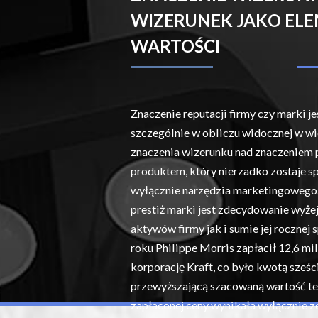
WIZERUNEK JAKO EL
WARTOŚCI
Znaczenie reputacji firmy czy marki je
szczególnie w obliczu widocznej w wi
znaczenia wizerunku nad znaczeniem 
produktem, który nierzadko zostaje s
wyłącznie narzędzia marketingowego. 
prestiż marki jest zdecydowanie wyże
aktywów firmy jak i sumie jej rocznej 
roku Philippe Morris zapłacił 12,6 mi
korporację Kraft, co było kwotą sześc
przewyższającą szacowaną wartość te
zapłaconej ceny wynikała wyłącznie z