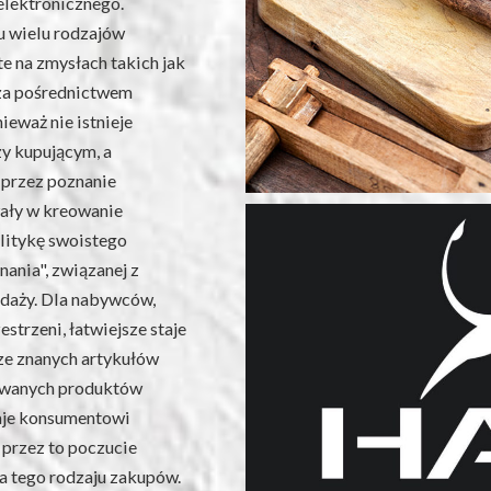
elektronicznego.
 wielu rodzajów
e na zmysłach takich jak
 za pośrednictwem
nieważ nie istnieje
y kupującym, a
 przez poznanie
wały w kreowanie
litykę swoistego
ania", związanej z
edaży. Dla nabywców,
strzeni, łatwiejsze staje
ze znanych artykułów
mowanych produktów
aje konsumentowi
 przez to poczucie
 tego rodzaju zakupów.