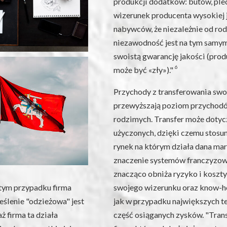
produkcji dodatków: butów, ple
wizerunek producenta wysokiej
nabywców, że niezależnie od rod
niezawodność jest na tym samy
swoistą gwarancję jakości (produ
6
może być «zły»)."
Przychody z transferowania swo
przewyższają poziom przychodó
rodzimych. Transfer może dotycz
użyczonych, dzięki czemu stosu
rynek na którym działa dana mar
znaczenie systemów franczyzowy
znacząco obniża ryzyko i koszty
tym przypadku firma
swojego wizerunku oraz know-how
eślenie "odzieżowa" jest
jak w przypadku największych te
 firma ta działa
część osiąganych zysków. "Tran