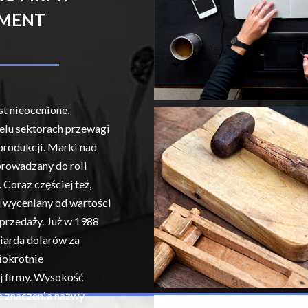
EMENT
st nieocenione,
elu sektorach przewagi
produkcji. Marki nad
prowadzany do roli
Coraz częściej też,
j wyceniany od wartości
sprzedaży. Już w 1988
liarda dolarów za
iokrotnie
j firmy. Wysokość
e znaczenia nazwy