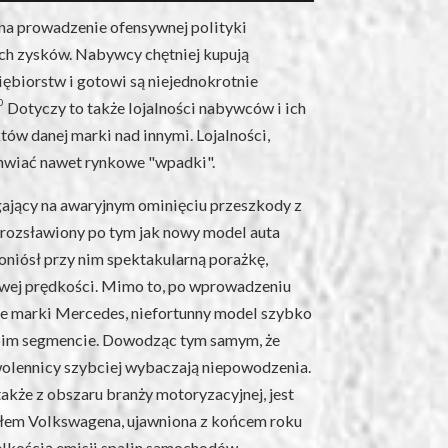
 na prowadzenie ofensywnej polityki
ich zysków. Nabywcy chętniej kupują
biorstw i gotowi są niejednokrotnie
0
Dotyczy to także lojalności nabywców i ich
ów danej marki nad innymi. Lojalności,
achwiać nawet rynkowe "wpadki".
gający na awaryjnym ominięciu przeszkody z
 rozsławiony po tym jak nowy model auta
oniósł przy nim spektakularną porażkę,
wej prędkości. Mimo to, po wprowadzeniu
mie marki Mercedes, niefortunny model szybko
woim segmencie. Dowodząc tym samym, że
 zwolennicy szybciej wybaczają niepowodzenia.
kże z obszaru branży motoryzacyjnej, jest
łem Volkswagena, ujawniona z końcem roku
elkością emisji spalin samochodów