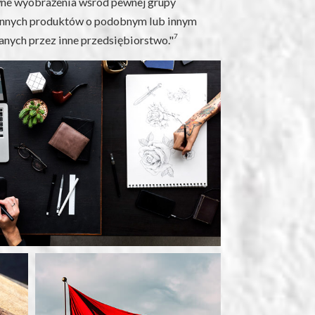
ywne wyobrażenia wśród pewnej grupy
innych produktów o podobnym lub innym
7
anych przez inne przedsiębiorstwo."