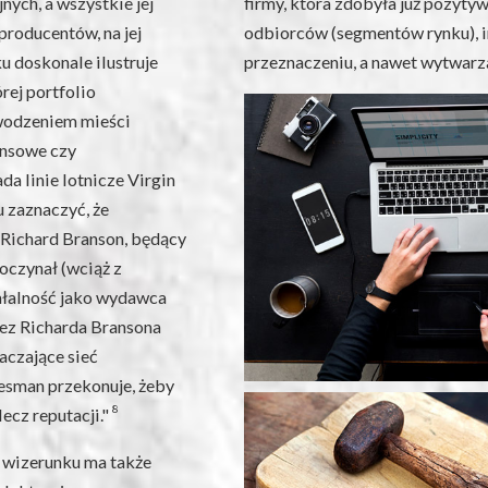
ych, a wszystkie jej
firmy, która zdobyła już pozyt
producentów, na jej
odbiorców (segmentów rynku), 
 doskonale ilustruje
przeznaczeniu, a nawet wytwarz
rej portfolio
owodzeniem mieści
nansowe czy
da linie lotnicze Virgin
u zaznaczyć, że
 Richard Branson, będący
oczynał (wciąż z
ałalność jako wydawca
zez Richarda Bransona
aczające sieć
esman przekonuje, żeby
8
ecz reputacji."
 wizerunku ma także