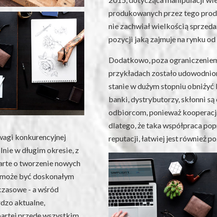
produkowanych przez tego produ
nie zachwiał wielkością sprzedaż
pozycji jaką zajmuje na rynku od 
Dodatkowo, poza ograniczeniem 
przykładach zostało udowodnion
stanie w dużym stopniu obniżyć 
banki, dystrybutorzy, skłonni 
odbiorcom, ponieważ kooperacja z
dlatego, że taka współpraca pop
wagi konkurencyjnej
reputacji, łatwiej jest również
nie w długim okresie, z
oparte o tworzenie nowych
y może być doskonałym
czasowe - a wśród
dzo aktualne,
partej przede wszystkim