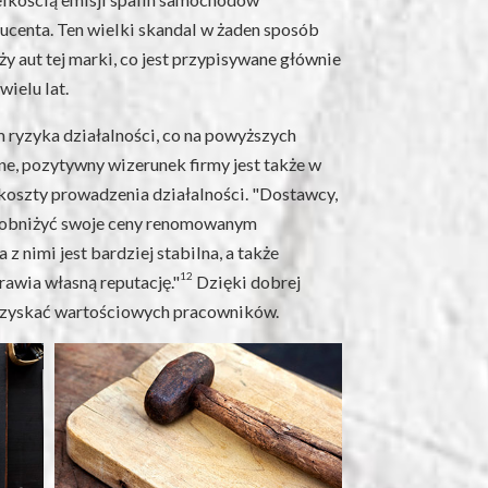
centa. Ten wielki skandal w żaden sposób
y aut tej marki, co jest przypisywane głównie
wielu lat.
ryzyka działalności, co na powyższych
e, pozytywny wizerunek firmy jest także w
koszty prowadzenia działalności. "Dostawcy,
są obniżyć swoje ceny renomowanym
 nimi jest bardziej stabilna, a także
12
rawia własną reputację."
Dzięki dobrej
 pozyskać wartościowych pracowników.