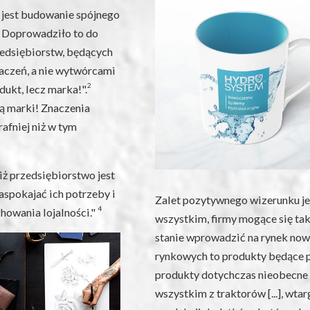
m jest budowanie spójnego
. Doprowadziło to do
zedsiębiorstw, będących
aczeń, a nie wytwórcami
2
dukt, lecz marka!".
ją marki! Znaczenia
rafniej niż w tym
iż przedsiębiorstwo jest
zaspokajać ich potrzeby i
Zalet pozytywnego wizerunku je
4
chowania lojalności."
wszystkim, firmy mogące się ta
stanie wprowadzić na rynek no
rynkowych to produkty będące p
produkty dotychczas nieobecne w 
wszystkim z traktorów [...], wtar