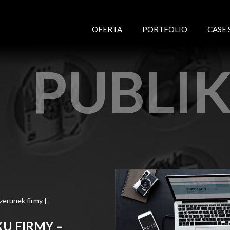
OFERTA
PORTFOLIO
CASE 
PUBLI
zerunek firmy
|
U FIRMY –