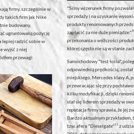
"Silny wizerunek firmy pozwala
kają firmy, szczególnie w
sprzedaży i na uzyskanie wysok
y takich firm jak Nike
produkty renomowanych przedsię
ntnie budowany,
1
zapłacić za nie duże pieniądze."
jąć ugruntowaną pozycję
przekonania o wyższości produkt
epiej radzić sobie w
której często nie są w stanie z
e wyjść z niej
źródłem przewagi
Samochodowy "test łosia", pole
odpowiednią prędkością, został
miejskiego, Mercedes klasy A, p
przewracając się przy podstawo
kilku modyfikacji, dzięki reno
stał się liderem sprzedaży w s
reputacja firmy sprawia, że jej
Bardzo aktualnym przykładem, ta
11
tzw. afera "Dieselgate"
z udzia
2015, dotycząca manipulacji wi