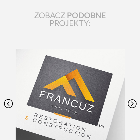
ZOBACZ
PODOBNE
PROJEKTY:
<
=