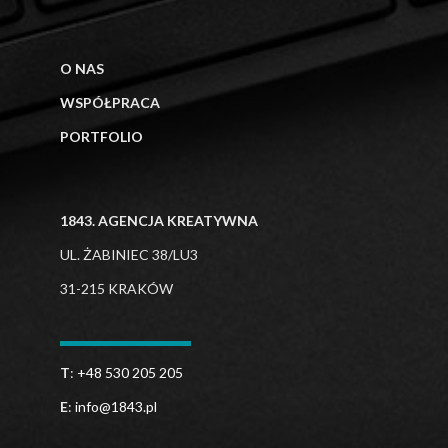
O NAS
WSPÓŁPRACA
PORTFOLIO
1843. AGENCJA KREATYWNA
UL. ŻABINIEC 38/LU3
31-215 KRAKÓW
T
:
+48 530 205 205
E
:
info@1843.pl