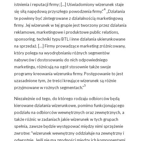
istnienia i reputacji firmy; [...] Uświadomiony wizerunek staje
4
się siłą napędową przyszłego powodzenia firmy."
„Działania
te powinny być zintegrowane z działalnością marketingową
firmy. Jej wizerunek w tej grupie jest tworzony przez działania
reklamowe, marketingowe i produktowe public relations,
sponsoring, techniki typu BTL i inne działania ukierunkowane
na sprzedaż. […] Firmy prowadzące marketing zróżnicowany,
który polega na wyodrębnianiu różnych segmentów
nabywców i dostosowaniu do nich odpowiedniego
marketingu, różnicują na ogół stosownie także swoje
programy kreowania wizerunku firmy. Postępowanie to jest
uzasadnione tym, że treści kreujące wizerunek są różnie
5
przyjmowane w rożnych segmentach.”
Niezależnie od tego, do którego rodzaju odbiorców będą
kierowane działania wizerunkowe, pomimo funkcjonującego
podziału na odbiorców wewnętrznych oraz zewnętrznych, a
także różnic w zadaniach jakie wizerunek w tych grupach
spełnia, zawsze będzie występować między nimi sprzężenie
zwrotne: "wizerunek wewnętrzny oddziałuje na zewnętrzny i
odwrotnie. Jeśli nie ma zgodności między ich komponentami,