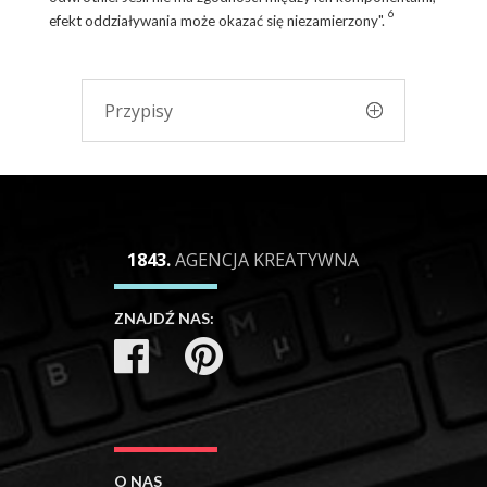
6
efekt oddziaływania może okazać się niezamierzony".
Przypisy
1843.
AGENCJA KREATYWNA
ZNAJDŹ NAS:
O NAS