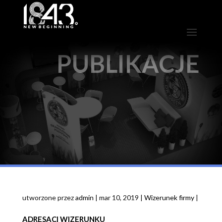
PUBLIKACJE
utworzone przez
admin
|
mar 10, 2019
|
Wizerunek firmy
|
ADRESACI WIZERUNKU