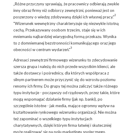
„Różne przyczyny sprawiają, że pracownicy odbierają zwykle
inny obraz firmy niż odbiorcy zewnętrzni, ponieważ jest on
2
poszerzony o wiedzę zdobywaną dzięki ich własnej pracy."
"Wizerunek wewnętrzny charakteryzuje się niezwykle istotną
cechą. Przekazywany osobom trzecim, staje się w ich
mniemaniu najbardziej wiarygodną formą przekazu. Wynika
to z domniemanej bezstronności komunikującego oraz jego
3
obecności w centrum wydarzeń."
Adresaci zewnętrzni firmowego wizerunku to zdecydowanie
szersza grupa i należą do nich przede wszystkim klienci, ale
także dostawcy i pośrednicy, dla których współpraca z
silnym partnerem może przyczynić się do wzrostu poziomu
renomy ich firmy. Do grupy tej można zaliczyć także różnego
typu instytucje - począwszy od rządowych, przez takie, które
mogą wspomagać działanie firmy (jak np. banki), po
szczególnie istotne - jak media, mające ogromny wpływ na
kształtowanie rynkowego wizerunku organizacji. Nie można
też zapominać o wszelkiego typu instytucjach
charytatywnych, dzięki którym firma łatwiej i skuteczniej
może realizować się na polu marketingu społecznego,