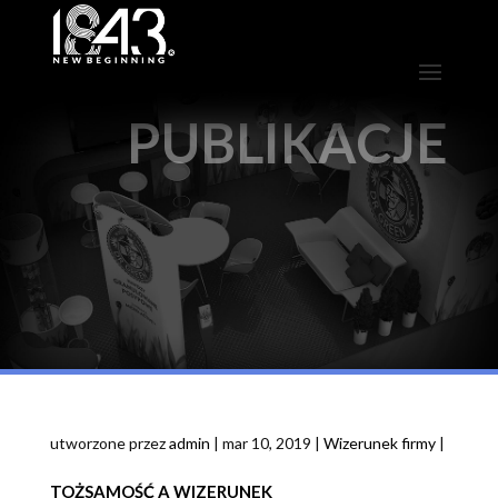
PUBLIKACJE
utworzone przez
admin
|
mar 10, 2019
|
Wizerunek firmy
|
TOŻSAMOŚĆ A WIZERUNEK