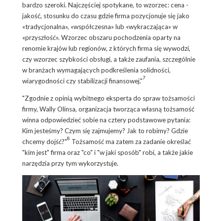
bardzo szeroki. Najczęściej spotykane, to wzorzec: cena -
jakość, stosunku do czasu gdzie firma pozycjonuje się jako
«tradycjonalna», «współczesna» lub «wykraczająca» w
«przyszłość». Wzorzec obszaru pochodzenia oparty na
renomie krajów lub regionów, z których firma się wywodzi,
czy wzorzec szybkości obsługi, a także zaufania, szczególnie
w branżach wymagających podkreślenia solidności,
7
wiarygodności czy stabilizacji finansowej."
"Zgodnie z opinią wybitnego eksperta do spraw tożsamości
firmy, Wally Olinsa, organizacja tworząca własną tożsamość
winna odpowiedzieć sobie na cztery podstawowe pytania:
Kim jesteśmy? Czym się zajmujemy? Jak to robimy? Gdzie
8
chcemy dojść?"
Tożsamość ma zatem za zadanie określać
"kim jest" firma oraz "co" i "w jaki sposób" robi, a także jakie
narzędzia przy tym wykorzystuje.