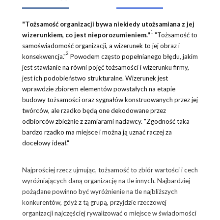
"Tożsamość organizacji bywa niekiedy utożsamiana z jej
1
wizerunkiem, co jest nieporozumieniem."
"Tożsamość to
samoświadomość organizacji, a wizerunek to jej obraz i
2
konsekwencja."
Powodem często popełnianego błędu, jakim
jest stawianie na równi pojęć tożsamości i wizerunku firmy,
jest ich podobieństwo strukturalne. Wizerunek jest
wprawdzie zbiorem elementów powstałych na etapie
budowy tożsamości oraz sygnałów konstruowanych przez jej
twórców, ale rzadko będą one dekodowane przez
odbiorców zbieżnie z zamiarami nadawcy. "Zgodność taka
bardzo rzadko ma miejsce i można ją uznać raczej za
docelowy ideał."
Najprościej rzecz ujmując, tożsamość to zbiór wartości i cech
wyróżniających daną organizację na tle innych. Najbardziej
pożądane powinno być wyróżnienie na tle najbliższych
konkurentów, gdyż z tą grupą, przyjdzie rzeczowej
organizacji najczęściej rywalizować o miejsce w świadomości