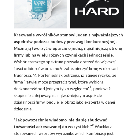
Kreowanie wyróżników stanowi jeden z najważniejszych
aspektów podczas budowy przewagi konkurencyjnej.
Można ją tworzyć w oparciu o jedną, najsilniejszą stronę
firmy lub na wielu różnych czynnikach jednocześnie.
Wybór szerszego spektrum pozwala dotrzeć do większej
ilości odbiorców oraz może zabezpieczyć firmę w okresach
trudności. M. Porter jednak ostrzega, iż istnieje ryzyko, że
firma "łatwiej może przegrać z tymi, które wybiorą
5
doskonałość pod jednym tylko względem"
, ponieważ
skupienie całej uwagi na najważniejszym aspekcie
działalności firmy, buduje jej obraz jako eksperta w danej
dziedzinie.
"Jak powszechnie wiadomo, nie da się zbudować
6
tożsamości adresowanej do wszystkich."
Wachlarz
stosowanych wzorców wyróżników i ich kombinacji jest