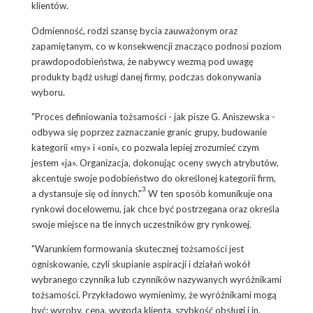
klientów.
Odmienność, rodzi szansę bycia zauważonym oraz
zapamiętanym, co w konsekwencji znacząco podnosi poziom
prawdopodobieństwa, że nabywcy wezmą pod uwagę
produkty bądź usługi danej firmy, podczas dokonywania
wyboru.
"Proces definiowania tożsamości - jak pisze G. Aniszewska -
odbywa się poprzez zaznaczanie granic grupy, budowanie
kategorii «my» i «oni», co pozwala lepiej zrozumieć czym
jestem «ja». Organizacja, dokonując oceny swych atrybutów,
akcentuje swoje podobieństwo do określonej kategorii firm,
3
a dystansuje się od innych."
W ten sposób komunikuje ona
rynkowi docelowemu, jak chce być postrzegana oraz określa
swoje miejsce na tle innych uczestników gry rynkowej.
"Warunkiem formowania skutecznej tożsamości jest
ogniskowanie, czyli skupianie aspiracji i działań wokół
wybranego czynnika lub czynników nazywanych wyróżnikami
tożsamości. Przykładowo wymienimy, że wyróżnikami mogą
być: wyroby, cena, wygoda klienta, szybkość obsługi i in.