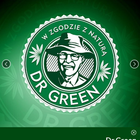
<
=
Q