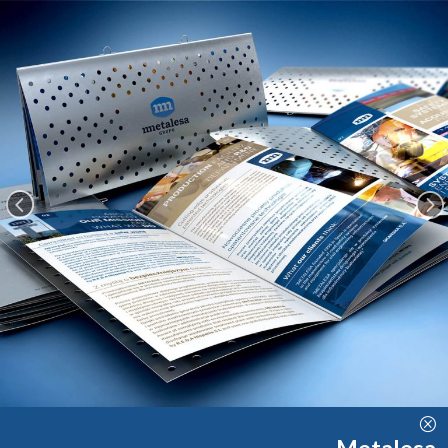
<
=
Q