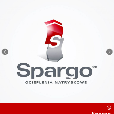
<
=
Q
Spargo