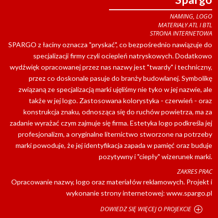
NAMING, LOGO
MATERIAŁY ATL I BTL
STRONA INTERNETOWA
SPARGO z łaciny oznacza "pryskać", co bezpośrednio nawiązuje do
specjalizacji firmy czyli ociepleń natryskowych. Dodatkowo
wydźwięk opracowanej przez nas nazwy jest "twardy" i techniczny,
przez co doskonale pasuje do branży budowlanej. Symbolikę
związaną ze specjalizacją marki ujęliśmy nie tyko w jej nazwie, ale
także w jej logo. Zastosowana kolorystyka - czerwień - oraz
konstrukcja znaku, odnosząca się do ruchów powietrza, ma za
zadanie wyrażać czym zajmuje się firma. Estetyka logo podkreśla jej
profesjonalizm, a oryginalne liternictwo stworzone na potrzeby
marki powoduje, że jej identyfikacja zapada w pamięć oraz buduje
pozytywny i "ciepły" wizerunek marki.
ZAKRES PRAC
Opracowanie nazwy, logo oraz materiałów reklamowych. Projekt i
wykonanie strony internetowej: www.spargo.pl
DOWIEDZ SIĘ WIĘCEJ O PROJEKCIE