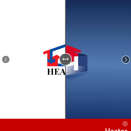
<
=
Q
Heatec