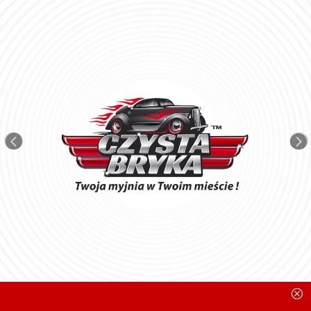
<
=
Q