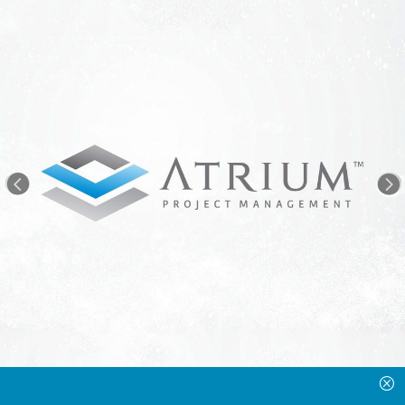
<
=
Q