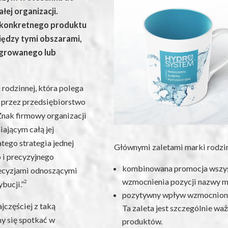
łej organizacji.
o konkretnego produktu
iędzy tymi obszarami,
egrowanego lub
 rodzinnej, która polega
 przez przedsiębiorstwo
Znak firmowy organizacji
ającym całą jej
tego strategia jednej
Głównymi zaletami marki rodzin
 i precyzyjnego
kombinowana promocja wszyst
decyzjami odnoszącymi
wzmocnienia pozycji nazwy m
2
ybucji.”
pozytywny wpływ wzmocnionej
jczęściej z taką
Ta zaleta jest szczególnie w
y się spotkać w
produktów.