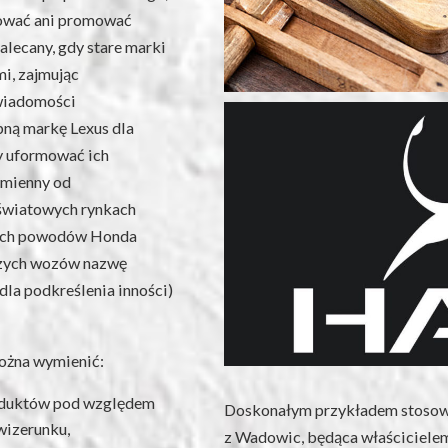
kować ani promować
alecany, gdy stare marki
mi, zajmując
świadomości
ną markę Lexus dla
y uformować ich
dmienny od
 światowych rynkach
samych powodów Honda
szych wozów nazwę
dla podkreślenia inności)
można wymienić:
oduktów pod względem
Doskonałym przykładem stosowan
 wizerunku,
z Wadowic, będąca właścicielem