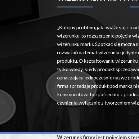
„Kolejny problem, jaki wiąże się z m
wizerunku, to rozszerzenie pojęcia wi
wizerunku marki. Spotkać się można 
rozważań na temat wizerunku jedynie
produktu. O kształtowaniu wizerunku
tylko wtedy, kiedy produkt sprzedawa
oznaczająca jednocześnie nazwę produ
firma sprzedaje produkt pod marką nie
konsumentowi bezpośrednio z produc
czynienia wyłącznie z tworzeniem wiz
Wizerunek firmy jest pojęciem sze