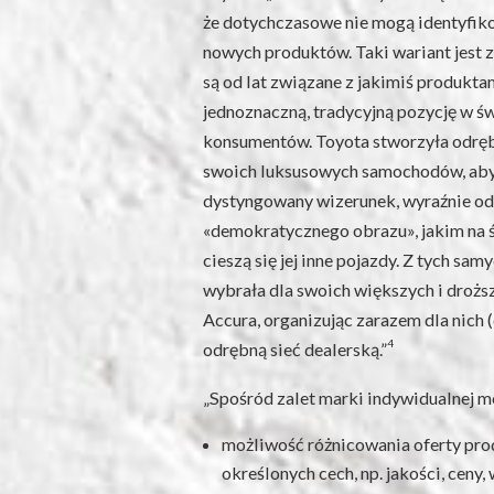
że dotychczasowe nie mogą identyfi
nowych produktów. Taki wariant jest z
są od lat związane z jakimiś produkta
jednoznaczną, tradycyjną pozycję w 
konsumentów. Toyota stworzyła odręb
swoich luksusowych samochodów, ab
dystyngowany wizerunek, wyraźnie o
«demokratycznego obrazu», jakim na
cieszą się jej inne pojazdy. Z tych 
wybrała dla swoich większych i droż
Accura, organizując zarazem dla nich (
4
odrębną sieć dealerską.”
„Spośród zalet marki indywidualnej 
możliwość różnicowania oferty pr
określonych cech, np. jakości, ceny,