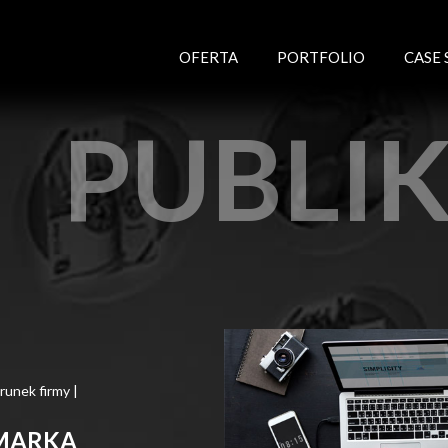
OFERTA
PORTFOLIO
CASE 
PUBLI
runek firmy
|
 MARKA