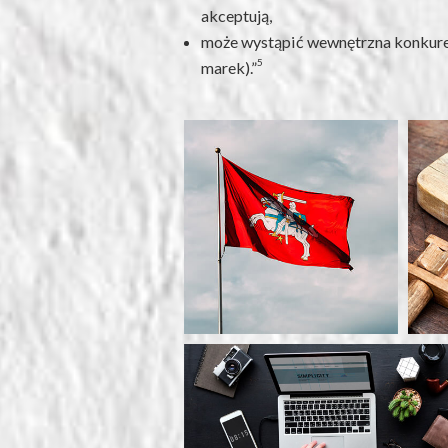
akceptują,
może wystąpić wewnętrzna konkuren
5
marek).”