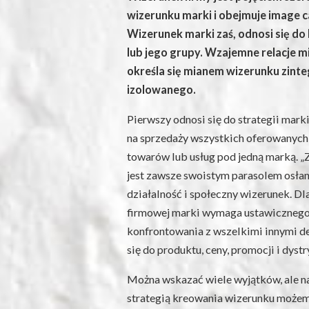
wizerunku marki i obejmuje image ca
Wizerunek marki zaś, odnosi się d
lub jego grupy. Wzajemne relacje m
określa się mianem wizerunku zint
izolowanego.
Pierwszy odnosi się do strategii marki
na sprzedaży wszystkich oferowanych
towarów lub usług pod jedną marką. „
jest zawsze swoistym parasolem osłani
działalność i społeczny wizerunek. Dla
firmowej marki wymaga ustawicznego
konfrontowania z wszelkimi innymi 
się do produktu, ceny, promocji i dystr
Można wskazać wiele wyjątków, ale na
strategią kreowania wizerunku możem