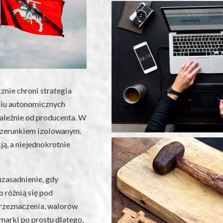
nie chroni strategia
niu autonomicznych
ależnie od producenta. W
wizerunkiem izolowanym.
ją, a niejednokrotnie
uzasadnienie, gdy
 różnią się pod
rzeznaczenia, walorów
marki po prostu dlatego,