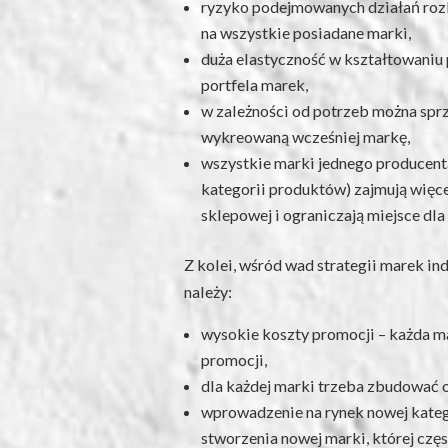
ryzyko podejmowanych działań rozk
na wszystkie posiadane marki,
duża elastyczność w kształtowaniu 
portfela marek,
w zależności od potrzeb można spr
wykreowaną wcześniej markę,
wszystkie marki jednego producenta
kategorii produktów) zajmują więce
sklepowej i ograniczają miejsce dla
Z kolei, wśród wad strategii marek i
należy:
wysokie koszty promocji – każda 
promocji,
dla każdej marki trzeba zbudować o
wprowadzenie na rynek nowej kate
stworzenia nowej marki, której czę