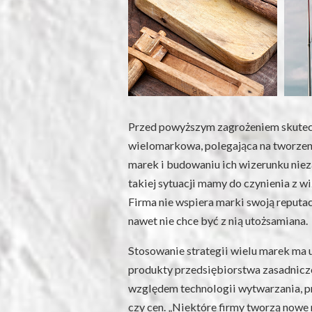
Przed powyższym zagrożeniem skutecz
wielomarkowa, polegająca na tworze
marek i budowaniu ich wizerunku niez
takiej sytuacji mamy do czynienia z 
Firma nie wspiera marki swoją reputac
nawet nie chce być z nią utożsamiana.
Stosowanie strategii wielu marek ma 
produkty przedsiębiorstwa zasadniczo
względem technologii wytwarzania, p
czy cen. „Niektóre firmy tworzą nowe 