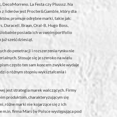
k, DecoMorreno, La Festa czy Plusssz. Na
z liderów jest Procter&Gamble, który dla
tów, promuje odrębne marki, takie jak:
s, Duracell, Braun, Oral-B, Hugo Boss,
Globalnie posiada ich w swoim portfolio
 już sześćdziesiąt.
h do penetracji i rozszerzenia rynku nie
rialnych. Stosuje się je szeroko na wielu
opism często ten sam koncern zwykle wydaje
udzi o różnym stopniu wykształcenia i
6
ej jest strategia marek walczących. Firmy
woim produktom, charakteryzującym się
 różne marki nie kojarzące się z ich
je m.in. firma Mars (w Polsce występująca pod