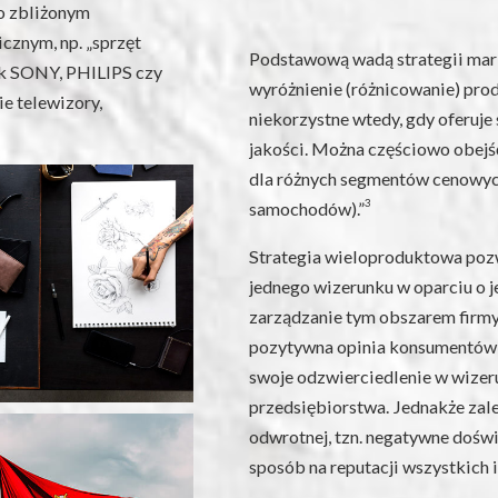
 o zbliżonym
cznym, np. „sprzęt
Podstawową wadą strategii marki
ak SONY, PHILIPS czy
wyróżnienie (różnicowanie) pro
 telewizory,
niekorzystne wtedy, gdy oferuje 
jakości. Można częściowo obejś
dla różnych segmentów cenowych
3
samochodów).”
Strategia wieloproduktowa pozw
jednego wizerunku w oparciu o j
zarządzanie tym obszarem firmy 
pozytywna opinia konsumentów 
swoje odzwierciedlenie w wizer
przedsiębiorstwa. Jednakże zależ
odwrotnej, tzn. negatywne doświ
sposób na reputacji wszystkich i