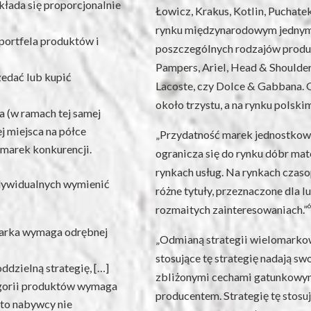
łada się proporcjonalnie
Łowicz, Krakus, Kotlin, Puchate
rynku międzynarodowym jednym 
portfela produktów i
poszczególnych rodzajów produk
Pampers, Ariel, Head & Shoulder
zedać lub kupić
Lacoste, czy Dolce & Gabbana. 
około trzystu, a na rynku polskim
 (w ramach tej samej
j miejsca na półce
„Przydatność marek jednostkowyc
 marek konkurencji.
ogranicza się do rynku dóbr mate
rynkach usług. Na rynkach czas
ndywidualnych wymienić
różne tytuły, przeznaczone dla l
rozmaitych zainteresowaniach.”
marka wymaga odrębnej
„Odmianą strategii wielomarkow
stosujące tę strategię nadają s
ddzielną strategię, […]
zbliżonymi cechami gatunkowymi,
gorii produktów wymaga
producentem. Strategię tę stosu
sto nabywcy nie