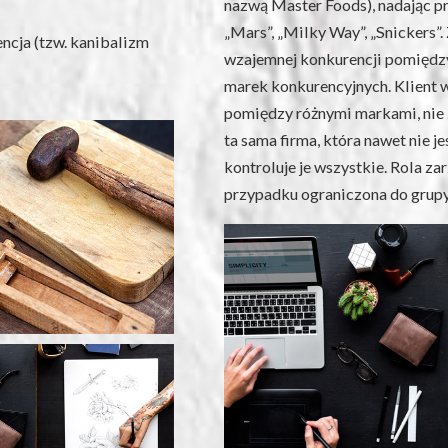
nazwą Master Foods), nadając 
„Mars”, „Milky Way”, „Snickers”
cja (tzw. kanibalizm
wzajemnej konkurencji pomiędzy 
marek konkurencyjnych. Klient w
pomiędzy różnymi markami, nie z
ta sama firma, która nawet nie 
kontroluje je wszystkie. Rola z
przypadku ograniczona do grupy