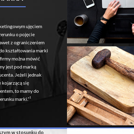
arketingowym ujęciem
zerunku o pojęcie
nawet z ograniczeniem
 do kształtowania marki
 firmy można mówić
ny jest pod marką
centa. Jeżeli jednak
 kojarzącą się
entem, to mamy do
1
erunku marki.”
rszym w stosunku do