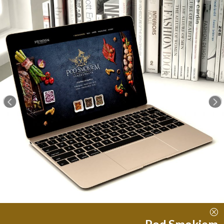
<
=
Q
Pod Smokiem