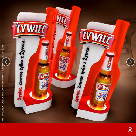
<
=
Q