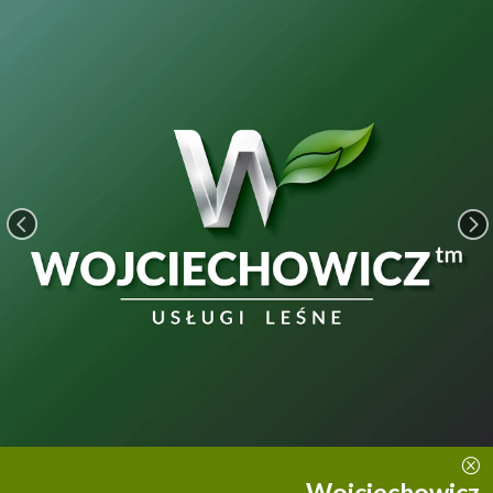
<
=
Q
Wojciechowicz