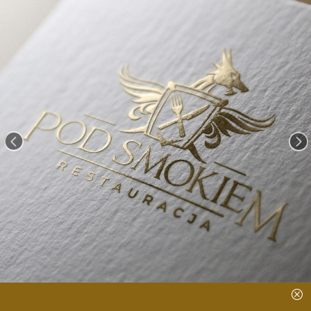
<
=
Q