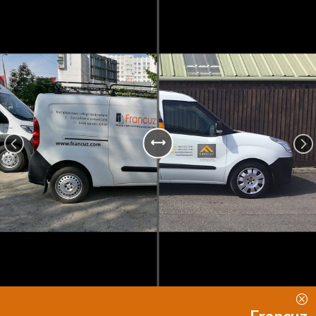
<
=
Q
Francuz