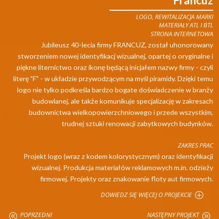
LOGO, REWITALIZACJA MARKI
MATERIAŁY ATL I BTL
STRONA INTERNETOWA
Jubileusz 40-lecia firmy FRANCUZ, został uhonorowany
stworzeniem nowej identyfikacj wizualnej, opartej o oryginalne i
piękne liternictwo oraz ikonę będącą inicjałem nazwy firmy - czyli
literę "F" - w układzie przywodzącym na myśl piramidy. Dzięki temu
logo nie tylko podkreśla bardzo bogate doświadczenie w branży
budowlanej, ale także komunikuje specjalizację w zakresach
budownictwa wielkopowierzchniowego i przede wszystkim,
trudnej sztuki renowacji zabytkowych budynków.
ZAKRES PRAC
Projekt logo (wraz z kodem kolorystycznym) oraz identyfikacji
wizualnej. Produkcja materiałów reklamowych m.in. odzieży
firmowej. Projekty oraz znakowanie floty aut firmowych.
DOWIEDZ SIĘ WIĘCEJ O PROJEKCIE
POPRZEDNI
NASTĘPNY PROJEKT
@
A